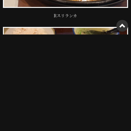
Rスリランカ
ヨコマサ